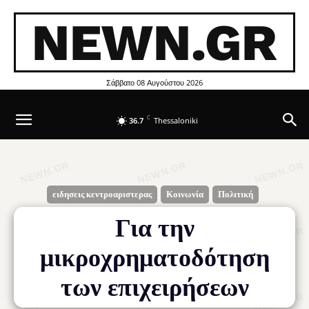
NEWN.GR
Σάββατο 08 Αυγούστου 2026
C
36.7
Thessaloniki
ειδησεις κεντροαριστερας
Κοινωνία
Πολιτική
Για την
μικροχρηματοδότηση
των επιχειρήσεων