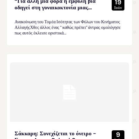
“Για άλλη μια φορά η έμφυλη βία
19
οδηγεί στη γυναικοκτονία μιας...
Ιούν
Ανακοίνωση του Τομέα Ισότητας των Φύλων του Κινήματος
ΑλλαγήςΧθες άλλος ένας " καθώς πρέπει" άντρας ομολόγησε
πως αυτός έκλεισε οριστικά...
Σάκκαρη: Συνεχίζεται το όνειρο –
9