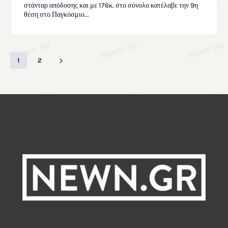
στάνταρ απόδοσης και με 176κ. στο σύνολο κατέλαβε την 9η
θέση στο Παγκόσμιο...
1
2