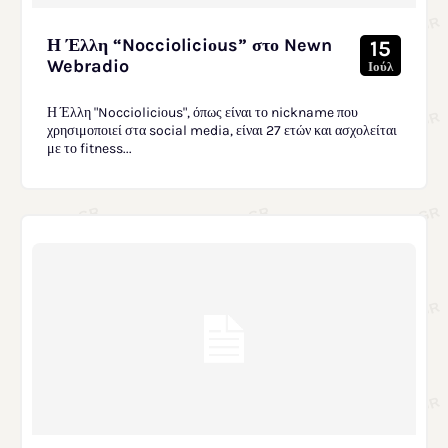
Η Έλλη “Noccioliciοus” στο Newn
15
Webradio
Ιούλ
Η Έλλη "Noccioliciοus", όπως είναι το nickname που
χρησιμοποιεί στα social media, είναι 27 ετών και ασχολείται
με το fitness...