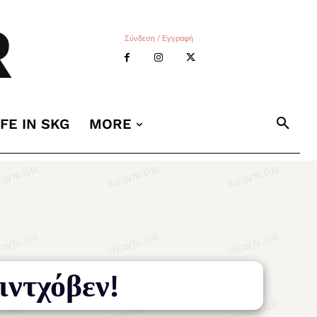
R
Σύνδεση / Εγγραφή
IFE IN SKG
MORE
ντχόβεν!