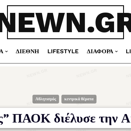
NEWN.G
Α
ΔΙΕΘΝΉ
LIFESTYLE
ΔΙΆΦΟΡΑ
L
Αθλητισμός
κεντρικά θέματα
ς” ΠΑΟΚ διέλυσε την Αι