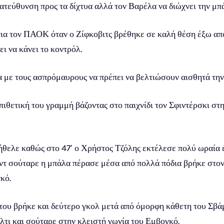
ατεύθυνση προς τα δίχτυα αλλά τον Βαρέλα να διώχνει την μπά
για τον ΠΑΟΚ όταν ο Ζίφκοβιτς βρέθηκε σε καλή θέση έξω από
ι να κάνει το κοντρόλ.
 με τους ασπρόμαυρους να πρέπει να βελτιώσουν αισθητά την 
θετική του γραμμή βάζοντας στο παιχνίδι τον Σφιντέρσκι στ
ήθελε καθώς στο 47′ ο Χρήστος Τζόλης εκτέλεσε πολύ ωραία 
ντ σούταρε η μπάλα πέρασε μέσα από πολλά πόδια βρήκε στον 
κό.
του βρήκε και δεύτερο γκολ μετά από όμορφη κάθετη του Σβάμ
λτι και σούταρε στην κλειστή γωνία του Εμβογκό.