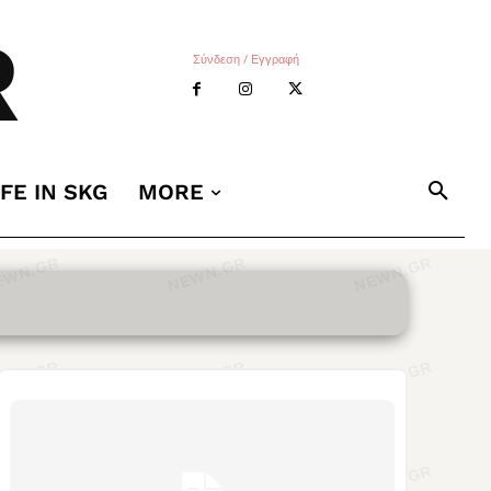
R
Σύνδεση / Εγγραφή
IFE IN SKG
MORE