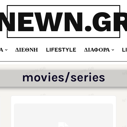
NEWN.G
Α
ΔΙΕΘΝΉ
LIFESTYLE
ΔΙΆΦΟΡΑ
L
movies/series