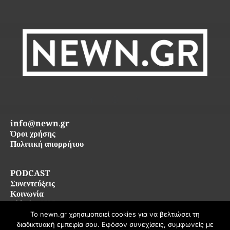
info@newn.gr
Όροι χρήσης
Πολιτική απορρήτου
PODCAST
Συνεντεύξεις
Κοινωνία
Life in SKG
Το newn.gr χρησιμοποιεί cookies για να βελτιώσει τη
διαδικτυακή εμπειρία σου. Εφόσον συνεχίσεις, συμφωνείς με
© 2026 newn.gr — Όλα τα δικαιώματα διατηρούνται