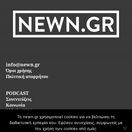
info@newn.gr
Όροι χρήσης
Πολιτική απορρήτου
PODCAST
Συνεντεύξεις
Κοινωνία
Life in SKG
Το newn.gr χρησιμοποιεί cookies για να βελτιώσει τη
διαδικτυακή εμπειρία σου. Εφόσον συνεχίσεις, συμφωνείς με
© 2026 newn.gr — Όλα τα δικαιώματα διατηρούνται
την χρήση των cookies από εμάς.