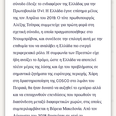
σύνοδο έδειξε το ενδιαφέρον της Ελλάδας για την
Πρωτοβουλία 17+1. Η Ελλάδα έγινε επίσημα μέλος
της τον Απρίλιο του 2019. Ο τότε πρωθυπουργός
Αλέξης Τσίπρας συμμετείχε για πρώτη φορά στη
σχετική σύνοδο, η οποία πραγματοποιήθηκε στο
Ντουμπρόβνικ, και συνέδεσε την επιλογή αυτή με την
επιθυμία του να αναλάβει η Ελλάδα πιο ενεργό
περιφερειακό ρόλο. Η συμφωνία των Πρεσπών είχε
ήδη ανοίξει το δρόμο, ώστε η Ελλάδα να αποτελεί
πλέον μέρος της λύσης και όχι του προβλήματος σε
σημαντικά ζητήματα της ευρύτερης περιοχής. Χάρη
στη δραστηριοποίηση της COSCO στο λιμάνι του
Πειραιά, θα ήταν δυνατό να αυξηθεί το εμπόριο αλλά
και να επιταχυνθούν επενδύσεις που προωθούν τη
διασύνδεση μεταξύ διαφορετικών χωρών, στις οποίες
συμπεριλαμβάνεται η Βόρεια Μακεδονία. Από τον
Αύγουστο του 2018 βρισκόταν σε ισχύ το