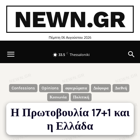
NEWN.GR
Πέμπτη 06 Αυγούστου 2026
C
33.5
Thessaloniki
Confessions
Opinions
αφιερώματα
Διάφορα
Διεθνή
Κοινωνία
Πολιτική
Η Πρωτοβουλία 17+1 και
η Ελλάδα