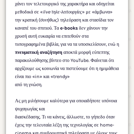
χάνει τον τελετουργικό της χαρακτήρα και οδηγείται
μεθοδικά σε «
live τηλε-λειτουργίες
» με «άμβωνα»
την κρατική (
συνήθως
) τηλεόραση και στασίδια τον
καναπέ του σπιτιού. Τα
e-books
δεν χάνουν την
χρυσή αυτή ευκαιρία να επιτεθούν στα
τυπογραφημένα βιβλία, για να τα υποσκελίσουν, ενώ η
πνευματική αναζήτηση
αποκτά μορφή εύπεπτης
παρακολούθησης βίντεο στο YouTube. Φαίνεται ότι
αρχίζουμε ως κοινωνία να πιστεύουμε ότι η ημιμάθεια
είναι πιο «in» και «trendy»
από τη γνώση.
Ας μη μιλήσουμε καλύτερα για οποιαδήποτε υπόνοια
ψυχαγωγίας και
διασκέδασης. Τι να κάνεις, άλλωστε, το γήπεδο όταν
έχεις την τελευταία λέξη της τεχνολογίας σε home-
cinema και συνδρομητική τηλεόραση με όλους τους