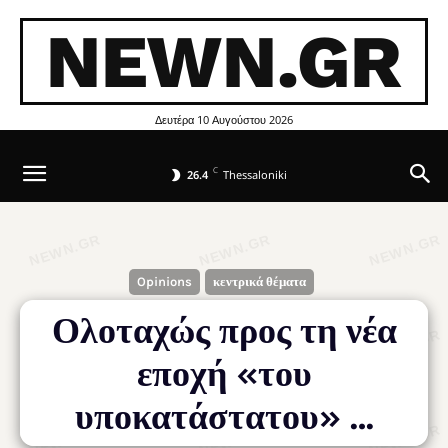
NEWN.GR
Δευτέρα 10 Αυγούστου 2026
C
26.4
Thessaloniki
Opinions
κεντρικά θέματα
Ολοταχώς προς τη νέα
εποχή «του
υποκατάστατου» …