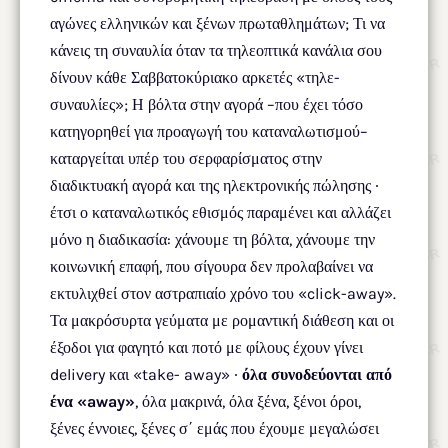
αγώνες ελληνικών και ξένων πρωταθλημάτων; Τι να
κάνεις τη συναυλία όταν τα τηλεοπτικά κανάλια σου
δίνουν κάθε Σαββατοκύριακο αρκετές «τηλε-
συναυλίες»; Η βόλτα στην αγορά –που έχει τόσο
κατηγορηθεί για προαγωγή του καταναλωτισμού–
καταργείται υπέρ του σερφαρίσματος στην
διαδικτυακή αγορά και της ηλεκτρονικής πώλησης ∙
έτσι ο καταναλωτικός εθισμός παραμένει και αλλάζει
μόνο η διαδικασία: χάνουμε τη βόλτα, χάνουμε την
κοινωνική επαφή, που σίγουρα δεν προλαβαίνει να
εκτυλιχθεί στον αστραπιαίο χρόνο του «click-away».
Τα μακρόσυρτα γεύματα με ρομαντική διάθεση και οι
έξοδοι για φαγητό και ποτό με φίλους έχουν γίνει
delivery και «take- away» ∙
όλα συνοδεύονται από
ένα «away»
, όλα μακρινά, όλα ξένα, ξένοι όροι,
ξένες έννοιες, ξένες σ΄ εμάς που έχουμε μεγαλώσει