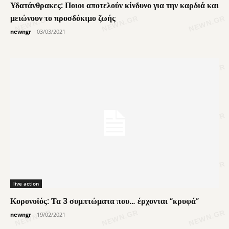
Υδατάνθρακες: Ποιοι αποτελούν κίνδυνο για την καρδιά και
μειώνουν το προσδόκιμο ζωής
newngr
-
03/03/2021
live action
Κορονοϊός: Τα 3 συμπτώματα που… έρχονται “κρυφά”
newngr
-
19/02/2021