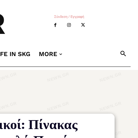
R
Σύνδεση / Εγγραφή
IFE IN SKG
MORE
κοί: Πίνακας