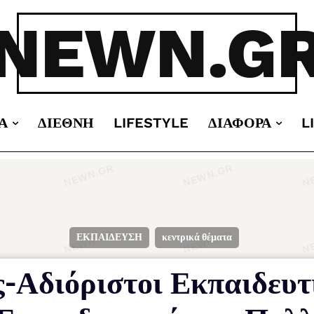
NEWN.G
Α
ΔΙΕΘΝΉ
LIFESTYLE
ΔΙΆΦΟΡΑ
L
ΕΚΠΑΙΔΕΥΣΗ
κεντρικά θέματα
-Αδιόριστοι Εκπαιδευτι