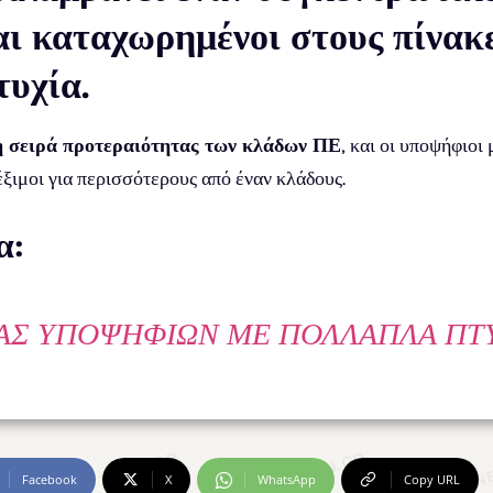
αι καταχωρημένοι στους πίνακ
τυχία.
τη σειρά προτεραιότητας των κλάδων ΠΕ
, και οι υποψήφιοι
έξιμοι για περισσότερους από έναν κλάδους.
α:
ΑΣ ΥΠΟΨΗΦΊΩΝ ΜΕ ΠΟΛΛΑΠΛΆ ΠΤ
Facebook
X
WhatsApp
Copy URL