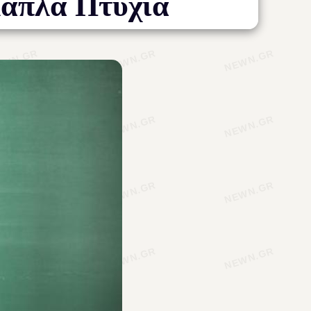
απλά Πτυχία