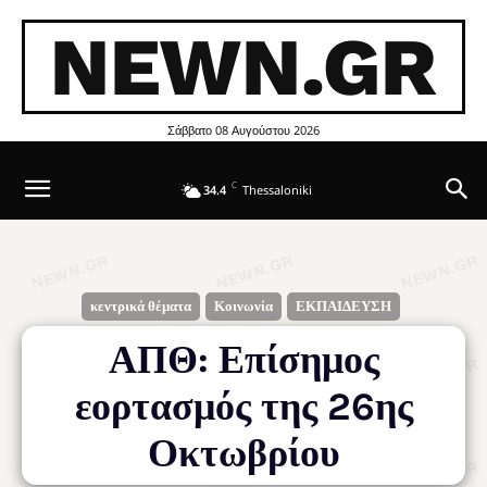
NEWN.GR
Σάββατο 08 Αυγούστου 2026
C
34.4
Thessaloniki
κεντρικά θέματα
Κοινωνία
ΕΚΠΑΙΔΕΥΣΗ
ΑΠΘ: Επίσημος
εορτασμός της 26ης
Οκτωβρίου