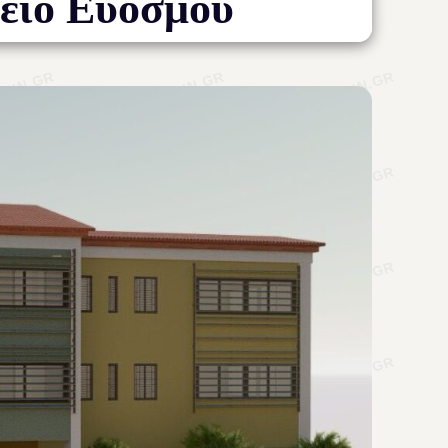
λείο Ευόσμου