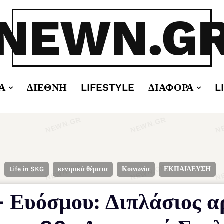
NEWN.G
Α
ΔΙΕΘΝΉ
LIFESTYLE
ΔΙΆΦΟΡΑ
L
Life in SKG
κεντρικά θέματα
Κοινωνία
ΕΚΠΑΙΔΕΥΣΗ
– Ευόσμου: Διπλάσιος α