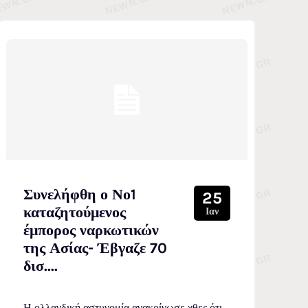
Συνελήφθη ο Νο1
25
καταζητούμενος
Ιαν
έμπορος ναρκωτικών
της Ασίας- Έβγαζε 70
δισ....
Η ολλανδική αστυνομία ανακοίνωσε χθες ότι