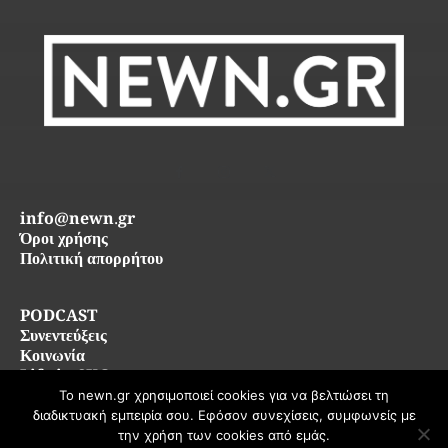
info@newn.gr
Όροι χρήσης
Πολιτική απορρήτου
PODCAST
Συνεντεύξεις
Κοινωνία
Life in SKG
Το newn.gr χρησιμοποιεί cookies για να βελτιώσει τη
διαδικτυακή εμπειρία σου. Εφόσον συνεχίσεις, συμφωνείς με
© 2026 newn.gr — Όλα τα δικαιώματα διατηρούνται
την χρήση των cookies από εμάς.