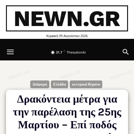
NEWN.GR
Κυριακή 09 Αυγούστου 2026
C
31.7
Thessaloniki
Διάφορα
Ελλάδα
κεντρικά θέματα
Δρακόντεια μέτρα για
την παρέλαση της 25ης
Μαρτίου – Επί ποδός