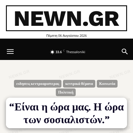
NEWN.GR
Πέμπτη 06 Αυγούστου 2026
C
33.6
Thessaloniki
ειδησεις κεντροαριστερας
κεντρικά θέματα
Κοινωνία
Πολιτική
“Είναι η ώρα μας. Η ώρα
των σοσιαλιστών.”