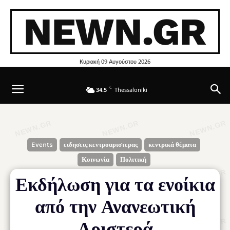
NEWN.GR
Κυριακή 09 Αυγούστου 2026
C
34.5
Thessaloniki
Events
ειδησεις κεντροαριστερας
κεντρικά θέματα
Κοινωνία
Πολιτική
Εκδήλωση για τα ενοίκια
από την Ανανεωτική
Αριστερά