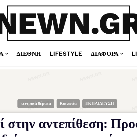
NEWN.G
Α
ΔΙΕΘΝΉ
LIFESTYLE
ΔΙΆΦΟΡΑ
L
κεντρικά θέματα
Κοινωνία
ΕΚΠΑΙΔΕΥΣΗ
ί στην αντεπίθεση: Προ