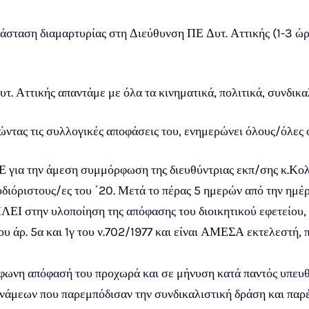
ράσταση διαμαρτυρίας στη Διεύθυνση ΠΕ Δυτ. Αττικής (1-3 ώρ
 Αττικής απαντάμε με όλα τα κινηματικά, πολιτικά, συνδικα
ας τις συλλογικές αποφάσεις του, ενημερώνει όλους/όλες ό
 για την άμεση συμμόρφωση της διευθύντριας εκπ/σης κ.Κο
εοδιόριστους/ες του ΄20. Μετά το πέρας 5 ημερών από την ημέ
ΕΙ στην υλοποίηση της απόφασης του διοικητικού εφετείου, η
ου άρ. 5α και 1γ του ν.702/1977 και είναι ΑΜΕΣΑ εκτελεστή
η απόφασή του προχωρά και σε μήνυση κατά παντός υπευθύν
υνάμεων που παρεμπόδισαν την συνδικαλιστική δράση και παρ