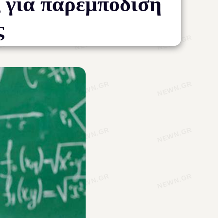
ς για παρεμπόδιση
ς