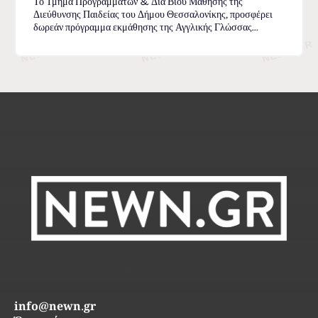
Το Τμήμα Προγραμμάτων & Δια Βίου Μάθησης της
Διεύθυνσης Παιδείας του Δήμου Θεσσαλονίκης, προσφέρει
δωρεάν πρόγραμμα εκμάθησης της Αγγλικής Γλώσσας...
info@newn.gr