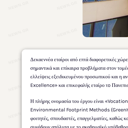
Δεκαεννέα εταίροι από επτά διαφορετικές χώρε
σημαντικά και επίκαιρα προβλήματα στον τομέα
ελλείψεις εξειδικευμένου προσωπικού και η α
Excellence» και επικεφαλής εταίρο τo Πανεπι
Η πλήρης ονομασία του έργου είναι «Vocatio
Environmental Footprint Methods (GreenHost
φοιτητές, σπουδαστές, επαγγελματίες, καθώς κ
συνάδουν απόλυτα με το ακαδημαϊκό υπόβαθρο 