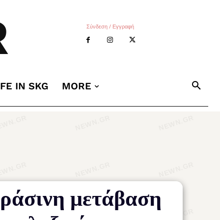
R
Σύνδεση / Εγγραφή
IFE IN SKG
MORE
πράσινη μετάβαση