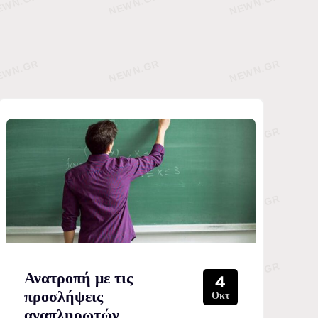
Ανατροπή με τις
4
προσλήψεις
Οκτ
αναπληρωτών