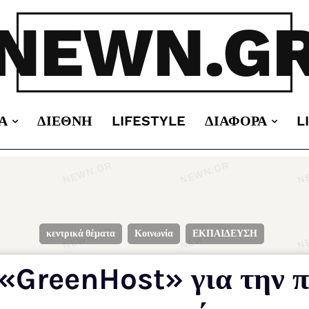
NEWN.G
Α
ΔΙΕΘΝΉ
LIFESTYLE
ΔΙΆΦΟΡΑ
L
κεντρικά θέματα
Κοινωνία
ΕΚΠΑΙΔΕΥΣΗ
«GreenHost» για την 