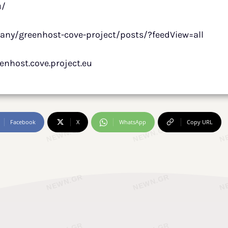
u/
any/greenhost-cove-project/posts/?feedView=all
nhost.cove.project.eu
Facebook
X
WhatsApp
Copy URL