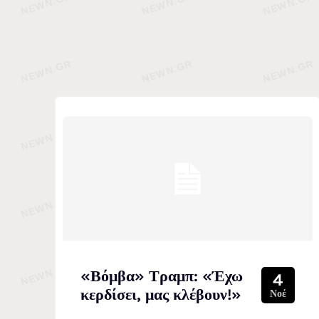
«Βόμβα» Τραμπ: «Έχω
4
κερδίσει, μας κλέβουν!»
Νοέ