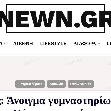
NEWN.G
Α
ΔΙΕΘΝΉ
LIFESTYLE
ΔΙΆΦΟΡΑ
L
κεντρικά θέματα
Κοινωνία
ΟΙΚΟΝΟΜΙΑ
: Άνοιγμα γυμναστηρίω