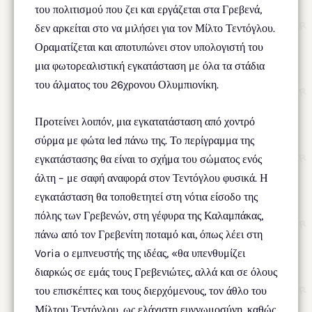
του πολιτισμού που ζει και εργάζεται στα Γρεβενά,
δεν αρκείται στο να μιλήσει για τον Μίλτο Τεντόγλου.
Οραματίζεται και αποτυπώνει στον υπολογιστή του
μια φωτορεαλιστική εγκατάσταση με όλα τα στάδια
του άλματος του 26χρονου Ολυμπιονίκη.
Προτείνει λοιπόν, μια εγκατατάσταση από χοντρό
σύρμα με φώτα led πάνω της. Το περίγραμμα της
εγκατάστασης θα είναι το σχήμα του σώματος ενός
άλτη – με σαφή αναφορά στον Τεντόγλου φυσικά. Η
εγκατάσταση θα τοποθετητεί στη νότια είσοδο της
πόλης των Γρεβενών, στη γέφυρα της Καλαμπάκας,
πάνω από τον Γρεβενίτη ποταμό και, όπως λέει στη
Voria ο εμπνευστής της ιδέας, «θα υπενθυμίζει
διαρκώς σε εμάς τους Γρεβενιώτες, αλλά και σε όλους
του επισκέπτες και τους διερχόμενους, τον άθλο του
Μίλτου Τεντόγλου, ως ελάχιστη ευγνωμοσύνη, καθώς