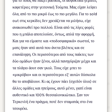
για το ποιος θα παίξει βασικός, οι ασφυκτικά γεμάτες
καφετέριες στην γειτονική Τούμπα. Μας είχαν λείψει
όλα, από το πιο μικρό έως το πιο μεγάλο. Για το sold
out στις κερκίδες δεν χρειάζεται να μιλήσω, είχε
ανακοινωθεί προ πολλού. Είναι από τις λίγες φορές
που η μπάλα αποτελούσε, όντως, απλά την αφορμή,
Και για να είμαστε και «ποδοσφαιρικά» σωστοί, το
ματς ήταν από αυτά που άνετα βλέπεις και σε
επανάληψη. Οι περισσότεροι από τους παίκτες των
δύο ομάδων ήταν ξένοι, αλλά πανηγύριζαν μέχρι και
τα πλάγιο άουτ σαν γκολ. Τους είχε μπει το
«μικρόβιο» και οι περισσότεροι εξ’ αυτών δύσκολα
θα το αποβάλουν. Κι ας έχουν πάει (σχεδόν όλοι) σε
άλλες ομάδες και ηπείρους, αυτό μένει, γιατί είναι
αυθεντικό και 100% θεσσαλονικιώτικο. Σαν τον
Τερκενλή ένα πράγμα, ποτέ δεν σταματάς στο ένα
τσουρέκι.