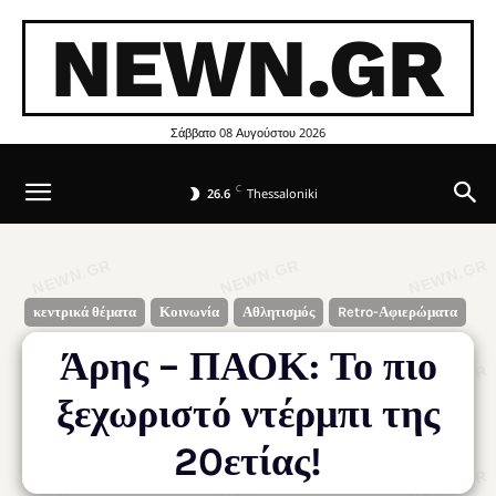
NEWN.GR
Σάββατο 08 Αυγούστου 2026
C
26.6
Thessaloniki
κεντρικά θέματα
Κοινωνία
Αθλητισμός
Retro-Αφιερώματα
Άρης – ΠΑΟΚ: Το πιο
ξεχωριστό ντέρμπι της
20ετίας!