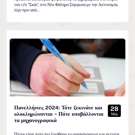
του τ/σ "Σκάι", στο Νέο Φάληρο.Σύμφωνα με την Αστυνομία,
λίγο πριν από...
Πανελλήνιες 2024: Τότε ξεκινάνε και
28
ολοκληρώνονται – Πότε υποβάλλονται
Μάι
τα μηχανογραφικά
Πλέον είναι πολύ πιο ξεκάθαρο το οργανόγραμμα των φετινών