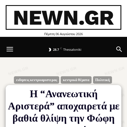
NEWN.GR
Πέμπτη 06 Αυγούστου 2026
C
28.7
Thessaloniki
ειδησεις κεντροαριστερας
κεντρικά θέματα
Πολιτική
Η “Ανανεωτική
Αριστερά” αποχαιρετά με
βαθιά θλίψη την Φώφη