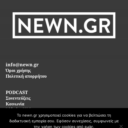
info@newn.gr
Όροι χρήσης
Πολιτική απορρήτου
PODCAST
Συνεντεύξεις
Κοινωνία
Life in SKG
Το newn.gr χρησιμοποιεί cookies για να βελτιώσει τη
διαδικτυακή εμπειρία σου. Εφόσον συνεχίσεις, συμφωνείς με
© 2026 newn.gr — Όλα τα δικαιώματα διατηρούνται
την χρήση των cookies από εμάς.