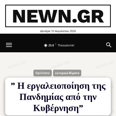
NEWN.GR
Δευτέρα 10 Αυγούστου 2026
C
25.8
Thessaloniki
Opinions
κεντρικά θέματα
” Η εργαλειοποίηση της
Πανδημίας από την
Κυβέρνηση”