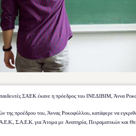
κπαιδευτές ΣΑΕΚ έκανε η πρόεδρος του ΙΝΕΔΙΒΙΜ, Άννα Ροκ
ών της προέδρου του, Άννας Ροκοφύλλου, κατάφερε να εγκριθ
Σ.Α.Ε.Κ., Σ.Α.Ε.Κ. για Άτομα με Αναπηρία, Πειραματικών και 