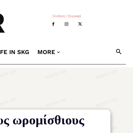
R
Σύνδεση / Εγγραφή
IFE IN SKG
MORE
υς ωρομίσθιους