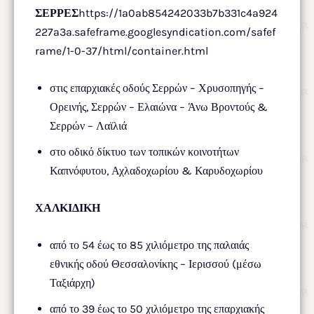
ΣΕΡΡΕΣ
https://1a0ab854242033b7b331c4a924
227a3a.safeframe.googlesyndication.com/safef
rame/1-0-37/html/container.html
στις επαρχιακές οδούς Σερρών – Χρυσοπηγής –
Ορεινής, Σερρών – Ελαιώνα – Άνω Βροντούς &
Σερρών – Λαϊλιά
στο οδικό δίκτυο των τοπικών κοινοτήτων
Καπνόφυτου, Αχλαδοχωρίου & Καρυδοχωρίου
ΧΑΛΚΙΔΙΚΗ
από το 54 έως το 85 χιλιόμετρο της παλαιάς
εθνικής οδού Θεσσαλονίκης – Ιερισσού (μέσω
Ταξιάρχη)
από το 39 έως το 50 χιλιόμετρο της επαρχιακής