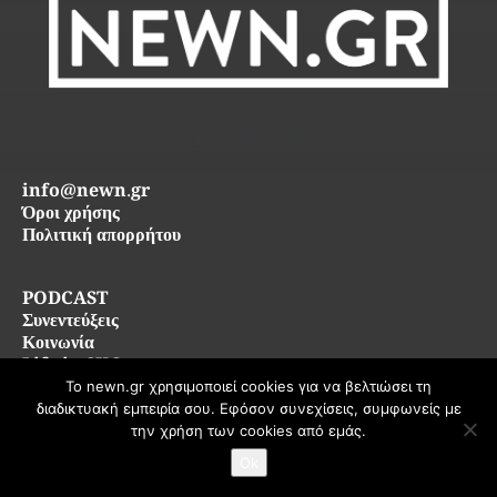
info@newn.gr
Όροι χρήσης
Πολιτική απορρήτου
PODCAST
Συνεντεύξεις
Κοινωνία
Life in SKG
Το newn.gr χρησιμοποιεί cookies για να βελτιώσει τη
διαδικτυακή εμπειρία σου. Εφόσον συνεχίσεις, συμφωνείς με
© 2026 newn.gr — Όλα τα δικαιώματα διατηρούνται
την χρήση των cookies από εμάς.
Ok