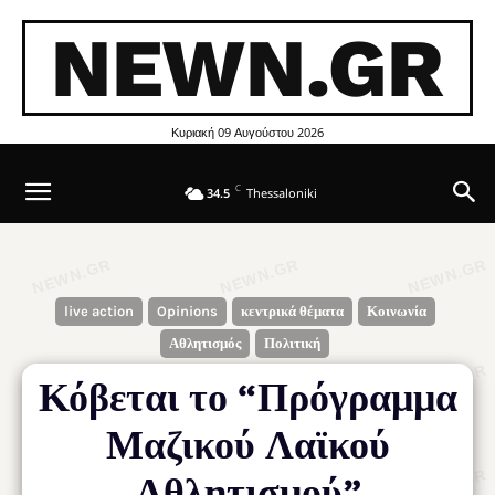
NEWN.GR
Κυριακή 09 Αυγούστου 2026
C
34.5
Thessaloniki
live action
Opinions
κεντρικά θέματα
Κοινωνία
Αθλητισμός
Πολιτική
Κόβεται το “Πρόγραμμα
Μαζικού Λαϊκού
Αθλητισμού”