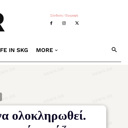
R
Σύνδεση / Εγγραφή
IFE IN SKG
MORE
να ολοκληρωθεί.