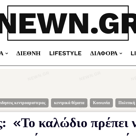
NEWN.G
Α
ΔΙΕΘΝΉ
LIFESTYLE
ΔΙΆΦΟΡΑ
L
ειδησεις κεντροαριστερας
κεντρικά θέματα
Κοινωνία
Πολιτική
: «Το καλώδιο πρέπει 