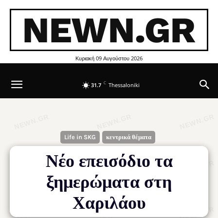
NEWN.GR
Κυριακή 09 Αυγούστου 2026
C
31.7
Thessaloniki
Life in SKG
κεντρικά θέματα
Νέο επεισόδιο τα
ξημερώματα στη
Χαριλάου