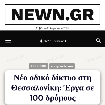
NEWN.GR
Σάββατο 08 Αυγούστου 2026
C
36.7
Thessaloniki
Life in SKG
κεντρικά θέματα
Νέο οδικό δίκτυο στη
Θεσσαλονίκη: Έργα σε
100 δρόμους