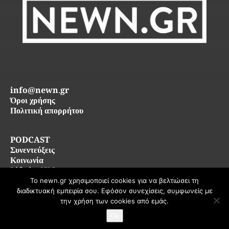
info@newn.gr
Όροι χρήσης
Πολιτική απορρήτου
PODCAST
Συνεντεύξεις
Κοινωνία
Life in SKG
Το newn.gr χρησιμοποιεί cookies για να βελτιώσει τη
διαδικτυακή εμπειρία σου. Εφόσον συνεχίσεις, συμφωνείς με
© 2026 newn.gr — Όλα τα δικαιώματα διατηρούνται
την χρήση των cookies από εμάς.
Ok