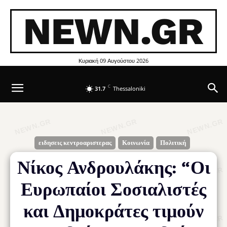
NEWN.GR
Κυριακή 09 Αυγούστου 2026
C
31.7
Thessaloniki
ειδησεις κεντροαριστερας
Κοινωνία
Πολιτική
Νίκος Ανδρουλάκης: “Οι
Ευρωπαίοι Σοσιαλιστές
και Δημοκράτες τιμούν