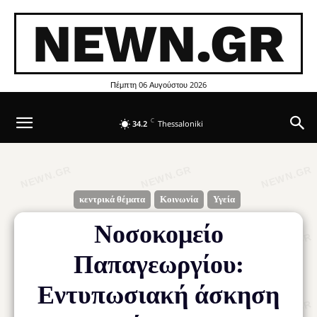
NEWN.GR
Πέμπτη 06 Αυγούστου 2026
C
34.2
Thessaloniki
κεντρικά θέματα
Κοινωνία
Υγεία
Νοσοκομείο
Παπαγεωργίου:
Εντυπωσιακή άσκηση