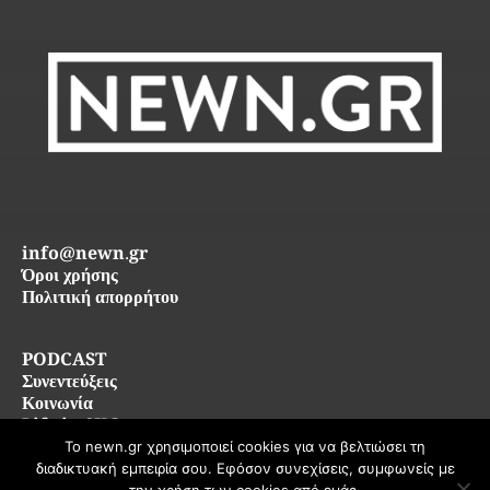
info@newn.gr
Όροι χρήσης
Πολιτική απορρήτου
PODCAST
Συνεντεύξεις
Κοινωνία
Life in SKG
Το newn.gr χρησιμοποιεί cookies για να βελτιώσει τη
διαδικτυακή εμπειρία σου. Εφόσον συνεχίσεις, συμφωνείς με
© 2026 newn.gr — Όλα τα δικαιώματα διατηρούνται