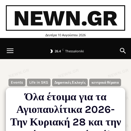
NEWN.GR
Δευτέρα 10 Αυγούστου 2026
C
26.4
Thessaloniki
Events
Life in SKG
Δημοτικές Εκλογές
κεντρικά θέματα
Όλα έτοιμα για τα
Αγιοπαυλίτικα 2026-
Την Κυριακή 28 και την