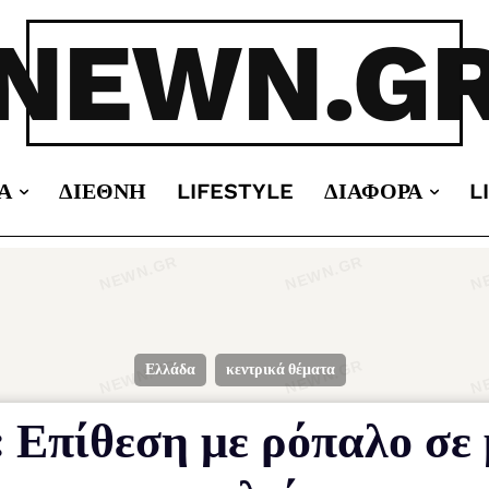
NEWN.G
Α
ΔΙΕΘΝΉ
LIFESTYLE
ΔΙΆΦΟΡΑ
L
Ελλάδα
κεντρικά θέματα
 Επίθεση με ρόπαλο σε 