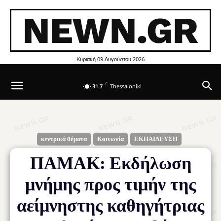
NEWN.GR
Κυριακή 09 Αυγούστου 2026
C
31.7
Thessaloniki
κεντρικά θέματα
Κοινωνία
ΕΚΠΑΙΔΕΥΣΗ
ΠΑΜΑΚ: Εκδήλωση
μνήμης προς τιμήν της
αείμνηστης καθηγήτριας