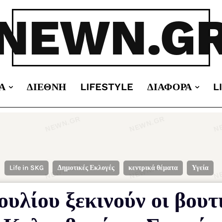
NEWN.G
Α
ΔΙΕΘΝΉ
LIFESTYLE
ΔΙΆΦΟΡΑ
L
Life in SKG
Δημοτικές Εκλογές
κεντρικά θέματα
Υγεία
υλίου ξεκινούν οι βουτ