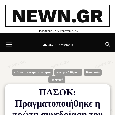
NEWN.GR
Παρασκευή 07 Αυγούστου 2026
C
31.7
Thessaloniki
ειδησεις κεντροαριστερας
κεντρικά θέματα
Κοινωνία
Πολιτική
ΠΑΣΟΚ:
Πραγματοποιήθηκε η
πρώτη συνεδρίαση του