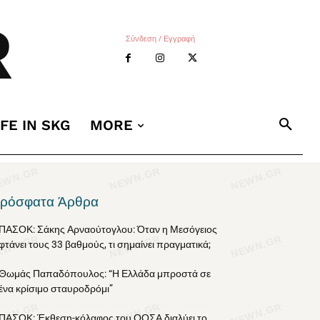
R
Σύνδεση / Εγγραφή
IFE IN SKG
MORE
ρόσφατα Άρθρα
ΠΑΣΟΚ: Σάκης Αρναούτογλου: Όταν η Μεσόγειος
φτάνει τους 33 βαθμούς, τι σημαίνει πραγματικά;
Θωμάς Παπαδόπουλος: “Η Ελλάδα μπροστά σε
ένα κρίσιμο σταυροδρόμι”
ΠΑΣΟΚ: Έκθεση-κόλαφος του ΟΟΣΑ διαλύει το