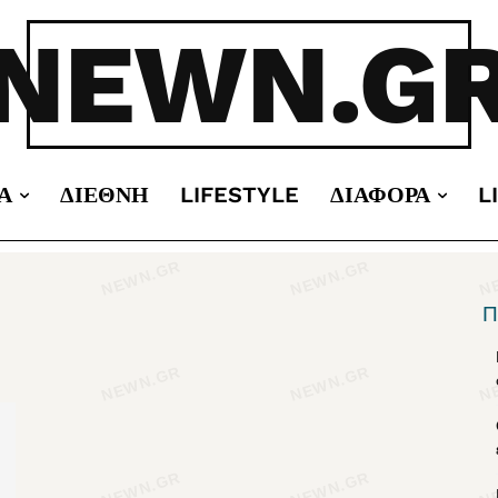
NEWN.G
Α
ΔΙΕΘΝΉ
LIFESTYLE
ΔΙΆΦΟΡΑ
L
Π