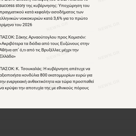
success story της κυβέρνησης: Υποχώρηση του
πραγματικού κατά κεφαλήν εισοδήματος των
ελληνικών νοικοκυριών κατά 3,6% για το πρώτο
τρίμηνο του 2026
ΠΑΣΟΚ: Σάκης Αρναούτογλου προς Κομισιόν:
«Ακριβότερα τα διόδια από τους Ευζώνους στην
Αθήνα απ’ ό,τι από τις Βρυξέλλες μέχρι την
Ελλάδα»
ΠΑΣΟΚ: Κ. Τσουκαλάς: Η κυβέρνηση απέτυχε να
αξιοποιήσει κονδύλια 800 εκατομμυρίων ευρώ για
την ενεργειακή ανθεκτικότητα και τώρα προσπαθεί
να κρύψει την αποτυχία της με εθνικούς πόρους