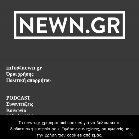
info@newn.gr
Όροι χρήσης
Πολιτική απορρήτου
PODCAST
Συνεντεύξεις
Κοινωνία
Life in SKG
Το newn.gr χρησιμοποιεί cookies για να βελτιώσει τη
διαδικτυακή εμπειρία σου. Εφόσον συνεχίσεις, συμφωνείς με
© 2026 newn.gr — Όλα τα δικαιώματα διατηρούνται
την χρήση των cookies από εμάς.