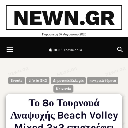
NEWN.GR
Παρασκευή 07 Αυγούστου 2026
C
30.9
Thessaloniki
Events
Life in SKG
Δημοτικές Εκλογές
κεντρικά θέματα
Κοινωνία
Το 8ο Τουρνουά
Αναψυχής Beach Volley
Mixed 2×2 επιστρέφει