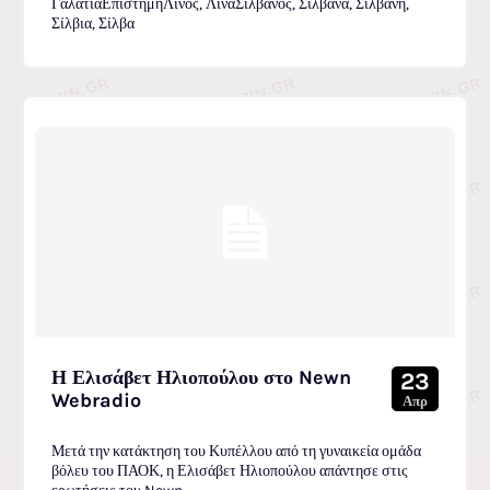
ΓαλάτιαΕπιστήμηΛίνος, ΛίναΣιλβανός, Σιλβάνα, Σιλβανή,
Σίλβια, Σίλβα
Η Ελισάβετ Ηλιοπούλου στο Newn
23
Webradio
Απρ
Μετά την κατάκτηση του Κυπέλλου από τη γυναικεία ομάδα
βόλευ του ΠΑΟΚ, η Ελισάβετ Ηλιοπούλου απάντησε στις