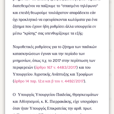
διατεθειμένοι να παίζουμε το ‘’σπασμένο τηλέφωνο’’
και επειδή θεωρούμε τουλάχιστον απαράδεκτο εάν
όχι προκλητικό να εφευρίσκονται κωλύματα για ένα
ζήτημα που έχουν ήδη ρυθμίσει άλλα υπουργεία εν
μέσω ‘’κρίσης’’ σας υπενθυμίζουμε τα εξής:
Νομοθετικές ρυθμίσεις για το ζήτημα των παιδικών
κατασκηνώσεων έγιναν και την περίοδο των
μνημονίων, όπως π.χ. το 2017 στην περίπτωση των
περιφερειών (
άρθρο 167 ν. 4483/2017
) και του
Υπουργείου Αγροτικής Ανάπτυξης και Τροφίμων
(
άρθρο 14 παρ. 12.α και β του ν. 4492/2017
).
Ο Υπουργός Υπουργείου Παιδείας, Θρησκευμάτων
και Αθλητισμού, κ. Κ. Πιερρακάκης, είχε υπογράψει
όταν ήταν Υπουργός Επικρατείας την αριθ. πρωτ.