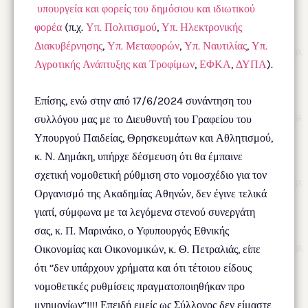
υπουργεία και φορείς του δημόσιου και ιδιωτικού
φορέα
(π.χ.
Υπ. Πολιτισμού
,
Υπ. Ηλεκτρονικής
Διακυβέρνησης
,
Υπ. Μεταφορών
,
Υπ. Ναυτιλίας
,
Υπ.
Αγροτικής Ανάπτυξης και Τροφίμων
,
ΕΦΚΑ
,
ΔΥΠΑ
).
Επίσης, ενώ στην από 17/6/2024 συνάντηση του
συλλόγου μας με το Διευθυντή του Γραφείου του
Υπουργού Παιδείας, Θρησκευμάτων και Αθλητισμού,
κ. Ν. Δημάκη, υπήρχε δέσμευση ότι θα έμπαινε
σχετική νομοθετική ρύθμιση στο νομοσχέδιο για τον
Οργανισμό της Ακαδημίας Αθηνών, δεν έγινε τελικά
γιατί, σύμφωνα με τα λεγόμενα στενού συνεργάτη
σας, κ. Π. Μαρινάκο, ο Υφυπουργός Εθνικής
Οικονομίας και Οικονομικών, κ. Θ. Πετραλιάς, είπε
ότι ‘’δεν υπάρχουν χρήματα και ότι τέτοιου είδους
νομοθετικές ρυθμίσεις πραγματοποιηθήκαν προ
μνημονίων’’!!!! Επειδή εμείς ως Σύλλογος δεν είμαστε