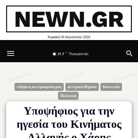
NEWN.GR
Κυριακή 09 Αυγούστου 2026
C
31.7
Thessaloniki
ειδησεις κεντροαριστερας
κεντρικά θέματα
Κοινωνία
Πολιτική
Υποψήφιος για την
ηγεσία του Κινήματος
Αλλαγής ο Χάρης