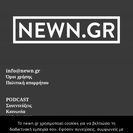
info@newn.gr
Όροι χρήσης
Πολιτική απορρήτου
PODCAST
Συνεντεύξεις
Κοινωνία
Life in SKG
Το newn.gr χρησιμοποιεί cookies για να βελτιώσει τη
διαδικτυακή εμπειρία σου. Εφόσον συνεχίσεις, συμφωνείς με
© 2026 newn.gr — Όλα τα δικαιώματα διατηρούνται