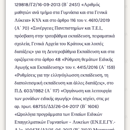
129818/Γ2/16-09-2013 (Β΄ 2451) «Αριθμός
μαθητών ανά τμήμα στα Γυμνάσια και στα Γενικά
Λύκεια» ΚΥΑ και στο άρθρο 116 του ν. 4610/2019
(Α΄ 70) «Συνέργειες Πανεπιστημίων και Τ.Ε.Ι.,
πρόσβαση στην τριτοβάθμια εκπαίδευση, πειραματικά
σχολεία, Γενικά Αρχεία του Κράτους και λοιπές
διατάξεις» για τη Δευτεροβάθμια Εκπαίδευση και στα
οριζόμενα στο άρθρο 48 «Ρύθμιση θεμάτων Ειδικής
Αγωγής και Εκπαίδευσης» του ν. 4415/2016 (Α΄ 159)
«Ρυθμίσεις για την ελληνόγλωσση εκπαίδευση, τη
διαπολιτισμική εκπαίδευση και άλλες διατάξεις», στο
Π.Δ. 603/1982 (Α΄ 117) «Οργάνωση και λειτουργία
των μονάδων ειδικής αγωγής» όπως ισχύει, στις με
αρ. πρωτ. 68755/Δ3/26-04-2017 (Β΄ 1606)
«Ωρολόγια προγράμματα των Ενιαίων Ειδικών
Επαγγελματικών Γυμνασίων – Λυκείων (ΕΝ.Ε.Ε.ΓΥ.-
Λ.)», 100575/Δ3/15-06-2017 (Β΄ 2103) Μετατροπή