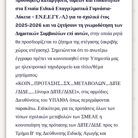
προσθήκες/καταργήσεις τομέων και ειδικοτήτων
στα Ενιαία Ειδικά Επαγγελματικά Γυμνάσια-
Λύκεια – ΕΝ.Ε.Ε.ΓΥ.-Λ.) για το σχολικό έτος
2025-2026 και να ζητήσουν τη γνωμοδότηση των
Δημοτικών Συμβουλίων επί αυτών,
στην οποία ρητά
θα προσδιορίζεται το ζήτημα της στέγασης (ακριβής
χώρος στέγασης). Σημειώνεται ότι το ανωτέρω
έγγραφο πρέπει να κοινοποιηθεί στην Υπηρεσία μας
με ηλεκτρονικό ταχυδρομείο και τίτλο/θέμα
μηνύματος:
«ΚΟΙΝ_ΠΡΟΤΑΣΗΣ_ΣΧ_ΜΕΤΑΒΟΛΩΝ_ΔΙΠΕ
/ΔΙΔΕ_…(όνομα ΔΙΠΕ/ΔΙΔΕ)», στις αρμόδιες
Διευθύνσεις του ΥΠΑΙΘΑ όπως περιγράφονται
παρακάτω. Ειδικότερα, για τις προτάσεις όλων των
τύπων σχολικών μεταβολών των ΣΜΕΑΕ η
κοινοποίηση της πρότασης των ΔΙΠΕ/ΔΙΔΕ προς το
Τμήμα Β’ της Διεύθυνσης Ειδικής Αγωγής και