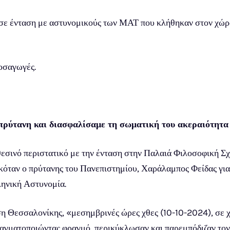
σε ένταση με αστυνομικούς των ΜΑΤ που κλήθηκαν στον χώρο
οσαγωγές.
ρύτανη και διασφαλίσαμε τη σωματική του ακεραιότητα
θεσινό περιστατικό με την ένταση στην Παλαιά Φιλοσοφική Σ
σκόταν ο πρύτανης του Πανεπιστημίου, Χαράλαμπος Φείδας για
ληνική Αστυνομία.
η Θεσσαλονίκης, «μεσημβρινές ώρες χθες (10-10-2024), σε 
αγματοποιώντας φραγμό, περικύκλωσαν και παρεμπόδιζαν τον