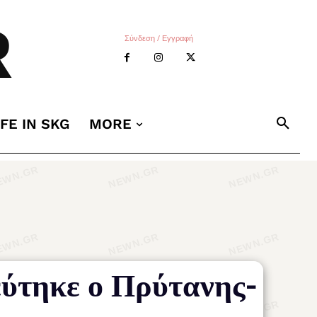
R
Σύνδεση / Εγγραφή
IFE IN SKG
MORE
εύτηκε ο Πρύτανης-