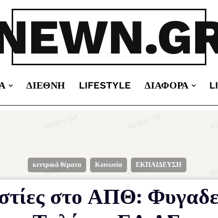
NEWN.G
Α
ΔΙΕΘΝΉ
LIFESTYLE
ΔΙΆΦΟΡΑ
L
κεντρικά θέματα
Κοινωνία
ΕΚΠΑΙΔΕΥΣΗ
 εστίες στο ΑΠΘ: Φυγαδ