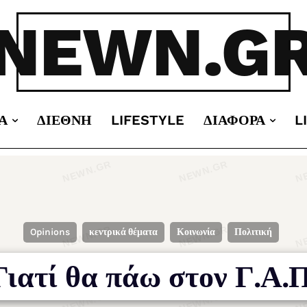
NEWN.G
Α
ΔΙΕΘΝΉ
LIFESTYLE
ΔΙΆΦΟΡΑ
L
Opinions
κεντρικά θέματα
Κοινωνία
Πολιτική
Γιατί θα πάω στον Γ.Α.Π