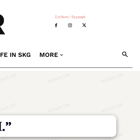
R
Σύνδεση / Εγγραφή
IFE IN SKG
MORE
.”