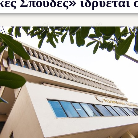
κές Σπουδές» ιδρύετα