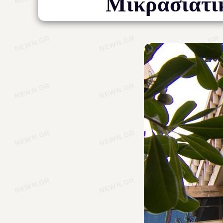
Μικρασιατι