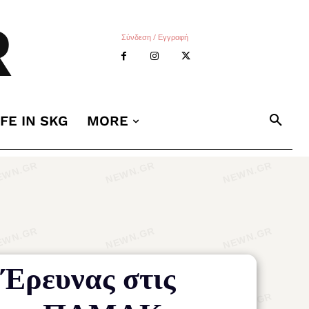
R
Σύνδεση / Εγγραφή
IFE IN SKG
MORE
Έρευνας στις