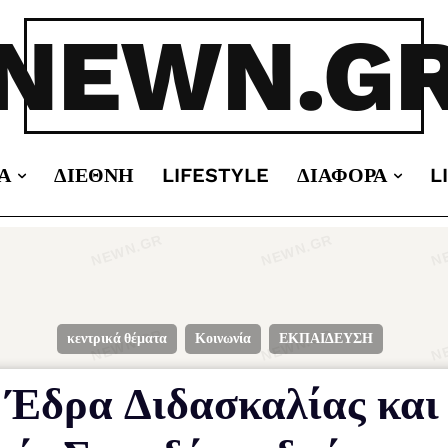
NEWN.G
Α
ΔΙΕΘΝΉ
LIFESTYLE
ΔΙΆΦΟΡΑ
L
κεντρικά θέματα
Κοινωνία
ΕΚΠΑΙΔΕΥΣΗ
Έδρα Διδασκαλίας και 