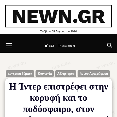
NEWN.GR
Σάββατο 08 Αυγούστου 2026
C
35.5
Thessaloniki
κεντρικά θέματα
Κοινωνία
Αθλητισμός
Retro-Αφιερώματα
Η Ίντερ επιστρέφει στην
κορυφή και το
ποδόσφαιρο, στον