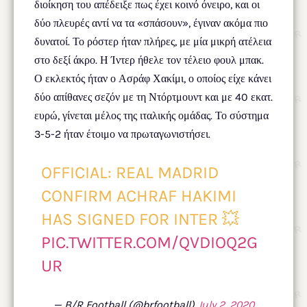
διοίκηση του απέδειξε πως έχει κοινό όνειρο, και οι
δύο πλευρές αντί να τα «σπάσουν», έγιναν ακόμα πιο
δυνατοί. Το ρόστερ ήταν πλήρες, με μία μικρή ατέλεια
στο δεξί άκρο. Η Ίντερ ήθελε τον τέλειο φουλ μπακ.
Ο εκλεκτός ήταν ο Ασράφ Χακίμι, ο οποίος είχε κάνει
δύο απίθανες σεζόν με τη Ντόρτμουντ και με 40 εκατ.
ευρώ, γίνεται μέλος της ιταλικής ομάδας. Το σύστημα
3-5-2 ήταν έτοιμο να πρωταγωνιστήσει.
OFFICIAL: REAL MADRID
CONFIRM ACHRAF HAKIMI
HAS SIGNED FOR INTER 💥
PIC.TWITTER.COM/QVDIOQ2G
UR
— B/R Football (@brfootball)
July 2, 2020