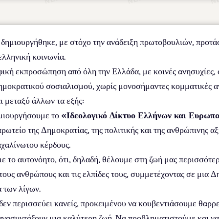
υ δημιουργήθηκε, με στόχο την ανάδειξη πρωτοβουλιών, προτ
ελληνική κοινωνία.
κή εκπροσώπηση από όλη την Ελλάδα, με κοινές ανησυχίες, ορ
δημοκρατικού σοσιαλισμού, χωρίς μονοσήμαντες κομματικές αν
ι μεταξύ άλλων τα εξής:
μιουργήσουμε το
«Ιδεολογικό Δίκτυο Ελλήνων και Ευρωπα
ρωτείο της Δημοκρατίας, της πολιτικής και της ανθρώπινης αξ
αχαλίνωτου κέρδους.
 το αυτονόητο, ότι, δηλαδή, θέλουμε στη ζωή μας περισσότε
τους ανθρώπους και τις ελπίδες τους, συμμετέχοντας σε μια Δ
 των λίγων.
ν περισσεύει κανείς, προκειμένου να κουβεντιάσουμε θαρρετ
 ξανασυντάξουν μια καλύτερη ζωή. Να προβληματιστούμε και ν