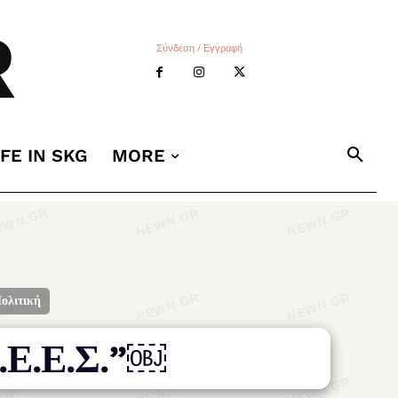
R
Σύνδεση / Εγγραφή
IFE IN SKG
MORE
ολιτική
Δ.Ε.Ε.Σ.”￼