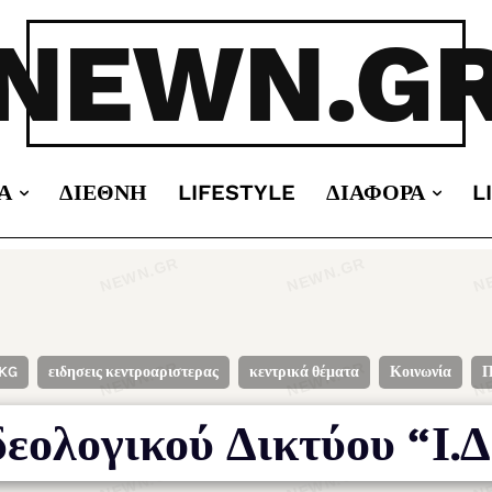
NEWN.G
Α
ΔΙΕΘΝΉ
LIFESTYLE
ΔΙΆΦΟΡΑ
L
SKG
ειδησεις κεντροαριστερας
κεντρικά θέματα
Κοινωνία
Π
εολογικού Δικτύου “Ι.